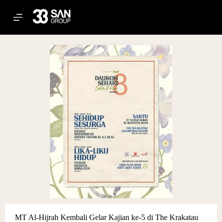
S
k
i
p
t
o
c
o
n
t
e
n
t
MT Al-Hijrah Kembali Gelar Kajian ke-5 di The Krakatau